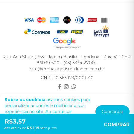
Rua: Ana Stuart, 353 - Jardim Brasília - Londrina - Paraná - CEP:
86039-500 - (43) 3334-2700 -
site@embalagensrealfranco.com.br
CNPJ 10.363.123/0001-40
Real Franco © 2026
Sobre os cookies:
usamos cookies para
personalizar anúncios e melhorar a sua
experiência no site. Ao continuar
Concordar
navegando, você concorda com a nossa
R$3,57
Política de Privacidade.
COMPRAR
em até 3x de
R$ 1,19
sem juros